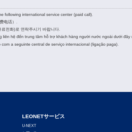
。
he following international service center (paid call).
费电话）.
유료전화)로 연락주시기 바랍니다.
g liên hệ đến trung tâm hỗ trợ khách hàng người nước ngoài dưới đây (
 com a seguinte central de serviço internacional (ligação paga).
LEONETサービス
U-NEXT