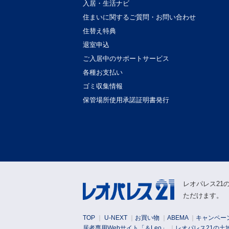
入居・生活ナビ
住まいに関するご質問・お問い合わせ
住替え特典
退室申込
ご入居中のサポートサービス
各種お支払い
ゴミ収集情報
保管場所使用承諾証明書発行
レオパレス21
ただけます。
TOP
｜
U-NEXT
｜
お買い物
｜
ABEMA
｜
キャンペーン
居者専用Webサイト「＆Leo」
｜
レオパレス21の土