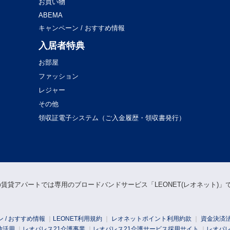
お買い物
ABEMA
キャンペーン / おすすめ情報
入居者特典
お部屋
ファッション
レジャー
その他
領収証電子システム（ご入金履歴・領収書発行）
の賃貸アパートでは専用のブロードバンドサービス「LEONET(レオネット)
 / おすすめ情報
｜
LEONET利用規約
｜
レオネットポイント利用約款
｜
資金決済
地活用
｜
レオパレス21介護事業
｜
レオパレス21介護サービス採用サイト
｜
レオパ