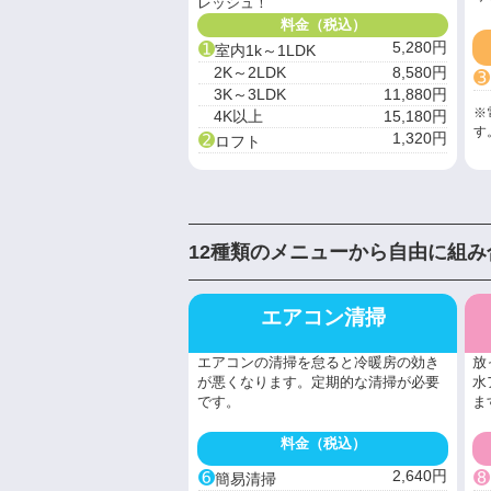
レッシュ！
料金（税込）
➊
5,280円
室内1k～1LDK
2K～2LDK
8,580円
➌
3K～3LDK
11,880円
※
4K以上
15,180円
す
➋
1,320円
ロフト
12種類のメニューから自由に組
エアコン清掃
エアコンの清掃を怠ると冷暖房の効き
放
が悪くなります。定期的な清掃が必要
水
です。
ま
料金（税込）
➏
➑
2,640円
簡易清掃