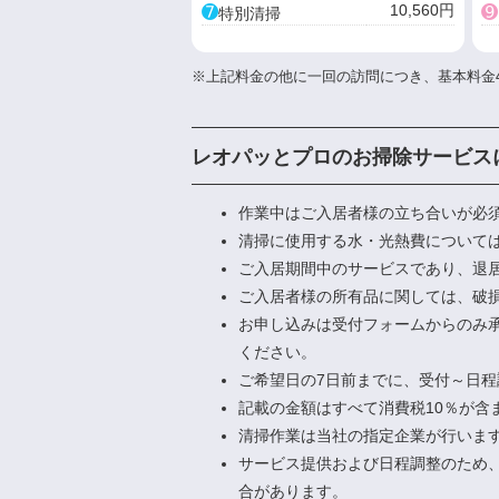
➐
➒
10,560円
特別清掃
※上記料金の他に一回の訪問につき、基本料金4
レオパッとプロのお掃除サービス
作業中はご入居者様の立ち合いが必
清掃に使用する水・光熱費について
ご入居期間中のサービスであり、退
ご入居者様の所有品に関しては、破
お申し込みは受付フォームからのみ
ください。
ご希望日の7日前までに、受付～日
記載の金額はすべて消費税10％が
清掃作業は当社の指定企業が行いま
サービス提供および日程調整のため
合があります。