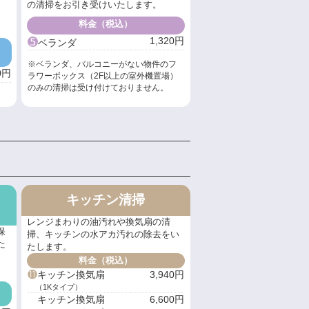
。
の清掃をお引き受けいたします。
料金（税込）
➎
1,320円
ベランダ
※ベランダ、バルコニーがない物件のフ
0円
ラワーボックス（2F以上の室外機置場）
のみの清掃は受け付けておりません。
キッチン清掃
レンジまわりの油汚れや換気扇の清
保
掃、キッチンの水アカ汚れの除去をい
た
たします。
料金（税込）
⓫
キッチン換気扇
3,940円
（1Kタイプ）
キッチン換気扇
6,600円