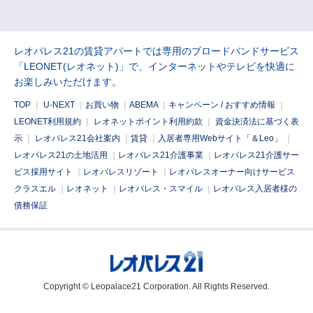
レオパレス21の賃貸アパートでは専用のブロードバンドサービス
「LEONET(レオネット)」で、インターネットやテレビを快適に
お楽しみいただけます。
TOP
｜
U-NEXT
｜
お買い物
｜
ABEMA
｜
キャンペーン / おすすめ情報
｜
LEONET利用規約
｜
レオネットポイント利用約款
｜
資金決済法に基づく表
示
｜
レオパレス21会社案内
｜
賃貸
｜
入居者専用Webサイト「＆Leo」
｜
レオパレス21の土地活用
｜
レオパレス21介護事業
｜
レオパレス21介護サー
ビス採用サイト
｜
レオパレスリゾート
｜
レオパレスオーナー向けサービス
クラスエル
｜
レオネット
｜
レオパレス・スマイル
｜
レオパレス入居者様の
債務保証
Copyright © Leopalace21 Corporation. All Rights Reserved.