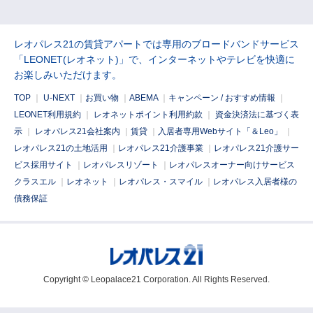
レオパレス21の賃貸アパートでは専用のブロードバンドサービス
「LEONET(レオネット)」で、インターネットやテレビを快適に
お楽しみいただけます。
TOP
｜
U-NEXT
｜
お買い物
｜
ABEMA
｜
キャンペーン / おすすめ情報
｜
LEONET利用規約
｜
レオネットポイント利用約款
｜
資金決済法に基づく表
示
｜
レオパレス21会社案内
｜
賃貸
｜
入居者専用Webサイト「＆Leo」
｜
レオパレス21の土地活用
｜
レオパレス21介護事業
｜
レオパレス21介護サー
ビス採用サイト
｜
レオパレスリゾート
｜
レオパレスオーナー向けサービス
クラスエル
｜
レオネット
｜
レオパレス・スマイル
｜
レオパレス入居者様の
債務保証
Copyright © Leopalace21 Corporation. All Rights Reserved.